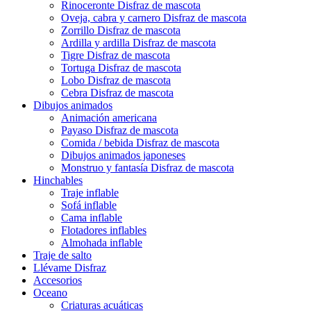
Rinoceronte Disfraz de mascota
Oveja, cabra y carnero Disfraz de mascota
Zorrillo Disfraz de mascota
Ardilla y ardilla Disfraz de mascota
Tigre Disfraz de mascota
Tortuga Disfraz de mascota
Lobo Disfraz de mascota
Cebra Disfraz de mascota
Dibujos animados
Animación americana
Payaso Disfraz de mascota
Comida / bebida Disfraz de mascota
Dibujos animados japoneses
Monstruo y fantasía Disfraz de mascota
Hinchables
Traje inflable
Sofá inflable
Cama inflable
Flotadores inflables
Almohada inflable
Traje de salto
Llévame Disfraz
Accesorios
Oceano
Criaturas acuáticas