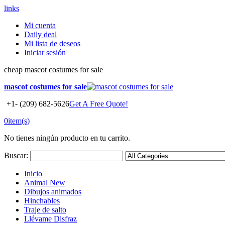
links
Mi cuenta
Daily deal
Mi lista de deseos
Iniciar sesión
cheap mascot costumes for sale
mascot costumes for sale
+1- (209) 682-5626
Get A Free Quote!
0
item(s)
No tienes ningún producto en tu carrito.
Buscar:
Inicio
Animal
New
Dibujos animados
Hinchables
Traje de salto
Llévame Disfraz