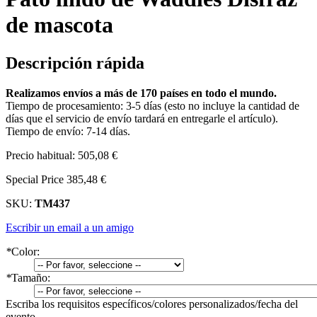
de mascota
Descripción rápida
Realizamos envíos a más de 170 países en todo el mundo.
Tiempo de procesamiento: 3-5 días (esto no incluye la cantidad de
días que el servicio de envío tardará en entregarle el artículo).
Tiempo de envío: 7-14 días.
Precio habitual:
505,08 €
Special Price
385,48 €
SKU:
TM437
Escribir un email a un amigo
*
Color:
*
Tamaño:
Escriba los requisitos específicos/colores personalizados/fecha del
evento