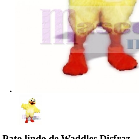
Pato lindo de Waddles Disfraz