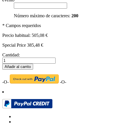
Número máximo de caracteres:
200
* Campos requeridos
Precio habitual:
505,08 €
Special Price
385,48 €
Cantidad:
Añadir al carrito
-O-
-O-