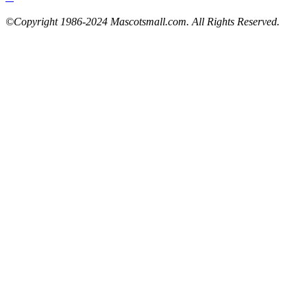
©Copyright 1986-2024 Mascotsmall.com. All Rights Reserved.