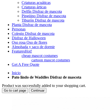
Criaturas acuáticas
Criaturas árticas
Delfín Disfraz de mascota
Pingüino Disfraz de mascota
Tiburón Disfraz de mascota
Planta Disfraz de mascota
Personas
Colegio Disfraz de mascota
Disfraz de Halloween
Oso rosa Oso de flores
Almohada y saco de dormir
Features
Hot!
cheap mascot costumes
cartoon mascot costumes
Get A Free Quote
Inicio
Pato lindo de Waddles Disfraz de mascota
Product was successfully added to your shopping cart.
Go to cart page
Continuar