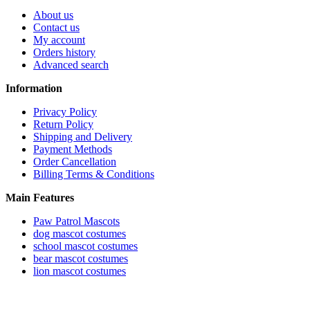
About us
Contact us
My account
Orders history
Advanced search
Information
Privacy Policy
Return Policy
Shipping and Delivery
Payment Methods
Order Cancellation
Billing Terms & Conditions
Main Features
Paw Patrol Mascots
dog mascot costumes
school mascot costumes
bear mascot costumes
lion mascot costumes