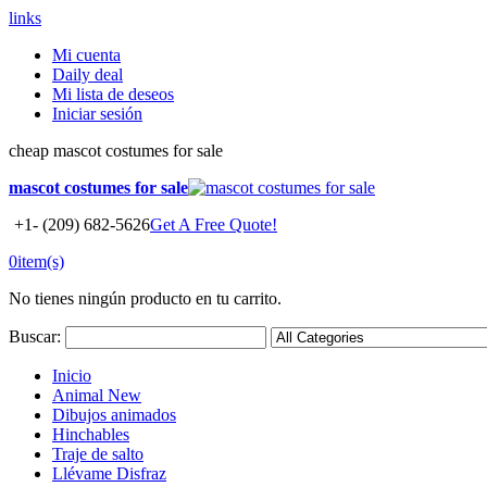
links
Mi cuenta
Daily deal
Mi lista de deseos
Iniciar sesión
cheap mascot costumes for sale
mascot costumes for sale
+1- (209) 682-5626
Get A Free Quote!
0
item(s)
No tienes ningún producto en tu carrito.
Buscar:
Inicio
Animal
New
Dibujos animados
Hinchables
Traje de salto
Llévame Disfraz