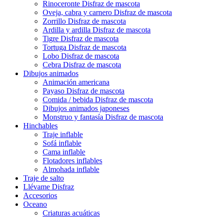
Rinoceronte Disfraz de mascota
Oveja, cabra y carnero Disfraz de mascota
Zorrillo Disfraz de mascota
Ardilla y ardilla Disfraz de mascota
Tigre Disfraz de mascota
Tortuga Disfraz de mascota
Lobo Disfraz de mascota
Cebra Disfraz de mascota
Dibujos animados
Animación americana
Payaso Disfraz de mascota
Comida / bebida Disfraz de mascota
Dibujos animados japoneses
Monstruo y fantasía Disfraz de mascota
Hinchables
Traje inflable
Sofá inflable
Cama inflable
Flotadores inflables
Almohada inflable
Traje de salto
Llévame Disfraz
Accesorios
Oceano
Criaturas acuáticas