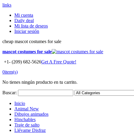
links
Mi cuenta
Daily deal
Mi lista de deseos
Iniciar sesión
cheap mascot costumes for sale
mascot costumes for sale
+1- (209) 682-5626
Get A Free Quote!
0
item(s)
No tienes ningún producto en tu carrito.
Buscar:
Inicio
Animal
New
Dibujos animados
Hinchables
Traje de salto
Llévame Disfraz