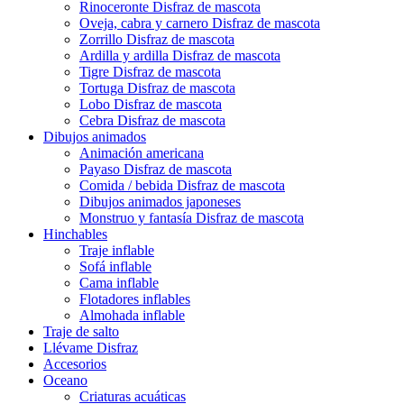
Rinoceronte Disfraz de mascota
Oveja, cabra y carnero Disfraz de mascota
Zorrillo Disfraz de mascota
Ardilla y ardilla Disfraz de mascota
Tigre Disfraz de mascota
Tortuga Disfraz de mascota
Lobo Disfraz de mascota
Cebra Disfraz de mascota
Dibujos animados
Animación americana
Payaso Disfraz de mascota
Comida / bebida Disfraz de mascota
Dibujos animados japoneses
Monstruo y fantasía Disfraz de mascota
Hinchables
Traje inflable
Sofá inflable
Cama inflable
Flotadores inflables
Almohada inflable
Traje de salto
Llévame Disfraz
Accesorios
Oceano
Criaturas acuáticas