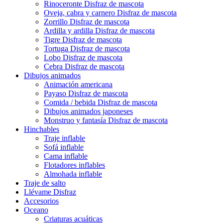
Rinoceronte Disfraz de mascota
Oveja, cabra y carnero Disfraz de mascota
Zorrillo Disfraz de mascota
Ardilla y ardilla Disfraz de mascota
Tigre Disfraz de mascota
Tortuga Disfraz de mascota
Lobo Disfraz de mascota
Cebra Disfraz de mascota
Dibujos animados
Animación americana
Payaso Disfraz de mascota
Comida / bebida Disfraz de mascota
Dibujos animados japoneses
Monstruo y fantasía Disfraz de mascota
Hinchables
Traje inflable
Sofá inflable
Cama inflable
Flotadores inflables
Almohada inflable
Traje de salto
Llévame Disfraz
Accesorios
Oceano
Criaturas acuáticas