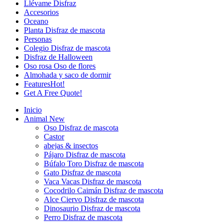
Llévame Disfraz
Accesorios
Oceano
Planta Disfraz de mascota
Personas
Colegio Disfraz de mascota
Disfraz de Halloween
Oso rosa Oso de flores
Almohada y saco de dormir
Features
Hot!
Get A Free Quote!
Inicio
Animal
New
Oso Disfraz de mascota
Castor
abejas & insectos
Pájaro Disfraz de mascota
Búfalo Toro Disfraz de mascota
Gato Disfraz de mascota
Vaca Vacas Disfraz de mascota
Cocodrilo Caimán Disfraz de mascota
Alce Ciervo Disfraz de mascota
Dinosaurio Disfraz de mascota
Perro Disfraz de mascota