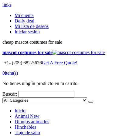
links
Mi cuenta
Daily deal
Mi lista de deseos
Iniciar sesión
cheap mascot costumes for sale
mascot costumes for sale
+1- (209) 682-5626
Get A Free Quote!
0
item(s)
No tienes ningún producto en tu carrito.
Buscar:
Inicio
Animal
New
Dibujos animados
Hinchables
Traje de salto