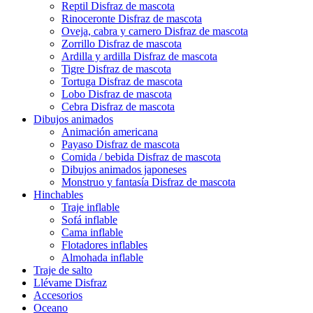
Reptil Disfraz de mascota
Rinoceronte Disfraz de mascota
Oveja, cabra y carnero Disfraz de mascota
Zorrillo Disfraz de mascota
Ardilla y ardilla Disfraz de mascota
Tigre Disfraz de mascota
Tortuga Disfraz de mascota
Lobo Disfraz de mascota
Cebra Disfraz de mascota
Dibujos animados
Animación americana
Payaso Disfraz de mascota
Comida / bebida Disfraz de mascota
Dibujos animados japoneses
Monstruo y fantasía Disfraz de mascota
Hinchables
Traje inflable
Sofá inflable
Cama inflable
Flotadores inflables
Almohada inflable
Traje de salto
Llévame Disfraz
Accesorios
Oceano