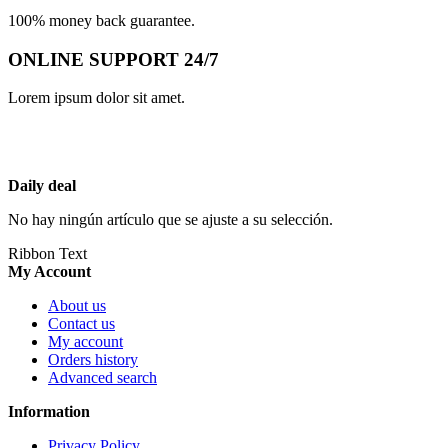
100% money back guarantee.
ONLINE SUPPORT 24/7
Lorem ipsum dolor sit amet.
Daily deal
No hay ningún artículo que se ajuste a su selección.
Ribbon Text
My Account
About us
Contact us
My account
Orders history
Advanced search
Information
Privacy Policy