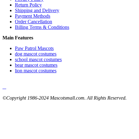
Return Policy
Shipping and Delivery
Payment Methods
Order Cancellation
Billing Terms & Conditions
Main Features
Paw Patrol Mascots
dog mascot costumes
school mascot costumes
bear mascot costumes
lion mascot costumes
©Copyright 1986-2024 Mascotsmall.com. All Rights Reserved.