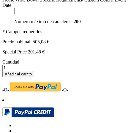
Date
Número máximo de caracteres:
200
* Campos requeridos
Precio habitual:
505,08 €
Special Price
201,48 €
Cantidad:
Añadir al carrito
-O-
-O-