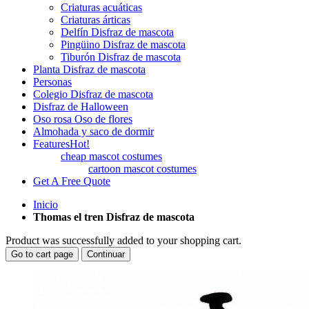
Criaturas acuáticas
Criaturas árticas
Delfín Disfraz de mascota
Pingüino Disfraz de mascota
Tiburón Disfraz de mascota
Planta Disfraz de mascota
Personas
Colegio Disfraz de mascota
Disfraz de Halloween
Oso rosa Oso de flores
Almohada y saco de dormir
Features
Hot!
cheap mascot costumes
cartoon mascot costumes
Get A Free Quote
Inicio
Thomas el tren Disfraz de mascota
Product was successfully added to your shopping cart.
Go to cart page
Continuar