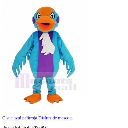
Cisne azul pelirroja Disfraz de mascota
Precio habitual:
505,08 €