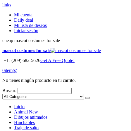
links
Mi cuenta
Daily deal
Mi lista de deseos
Iniciar sesión
cheap mascot costumes for sale
mascot costumes for sale
+1- (209) 682-5626
Get A Free Quote!
0
item(s)
No tienes ningún producto en tu carrito.
Buscar:
Inicio
Animal
New
Dibujos animados
Hinchables
Traje de salto