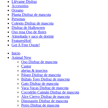
Llévame Disfraz
Accesorios
Oceano
Planta Disfraz de mascota
Personas
Colegio Disfraz de mascota
Disfraz de Halloween
Oso rosa Oso de flores
Almohada y saco de dormir
Features
Hot!
Get A Free Quote!
Inicio
Animal
New
Oso Disfraz de mascota
Castor
abejas & insectos
Pájaro Disfraz de mascota
Búfalo Toro Disfraz de mascota
Gato Disfraz de mascota
Vaca Vacas Disfraz de mascota
Cocodrilo Caimán Disfraz de mascota
Alce Ciervo Disfraz de mascota
Dinosaurio Disfraz de mascota
Perro Disfraz de mascota