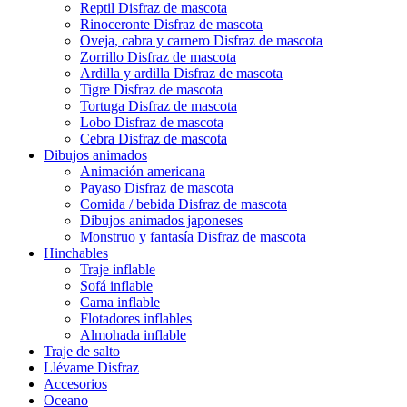
Reptil Disfraz de mascota
Rinoceronte Disfraz de mascota
Oveja, cabra y carnero Disfraz de mascota
Zorrillo Disfraz de mascota
Ardilla y ardilla Disfraz de mascota
Tigre Disfraz de mascota
Tortuga Disfraz de mascota
Lobo Disfraz de mascota
Cebra Disfraz de mascota
Dibujos animados
Animación americana
Payaso Disfraz de mascota
Comida / bebida Disfraz de mascota
Dibujos animados japoneses
Monstruo y fantasía Disfraz de mascota
Hinchables
Traje inflable
Sofá inflable
Cama inflable
Flotadores inflables
Almohada inflable
Traje de salto
Llévame Disfraz
Accesorios
Oceano