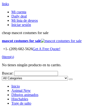
links
Mi cuenta
Daily deal
Mi lista de deseos
Iniciar sesión
cheap mascot costumes for sale
mascot costumes for sale
+1- (209) 682-5626
Get A Free Quote!
0
item(s)
No tienes ningún producto en tu carrito.
Buscar:
Inicio
Animal
New
Dibujos animados
Hinchables
Traje de salto