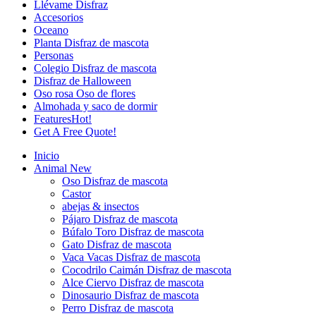
Llévame Disfraz
Accesorios
Oceano
Planta Disfraz de mascota
Personas
Colegio Disfraz de mascota
Disfraz de Halloween
Oso rosa Oso de flores
Almohada y saco de dormir
Features
Hot!
Get A Free Quote!
Inicio
Animal
New
Oso Disfraz de mascota
Castor
abejas & insectos
Pájaro Disfraz de mascota
Búfalo Toro Disfraz de mascota
Gato Disfraz de mascota
Vaca Vacas Disfraz de mascota
Cocodrilo Caimán Disfraz de mascota
Alce Ciervo Disfraz de mascota
Dinosaurio Disfraz de mascota
Perro Disfraz de mascota