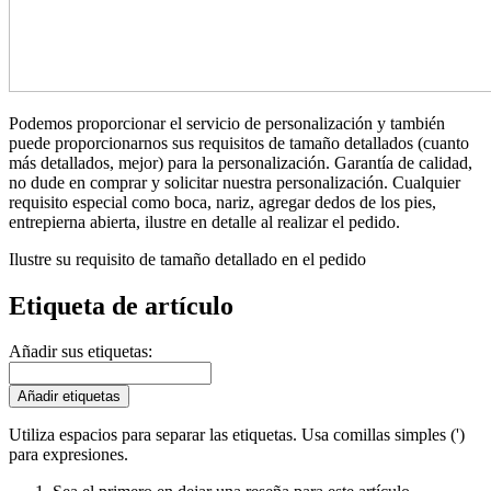
Podemos proporcionar el servicio de personalización y también
puede proporcionarnos sus requisitos de tamaño detallados (cuanto
más detallados, mejor) para la personalización. Garantía de calidad,
no dude en comprar y solicitar nuestra personalización. Cualquier
requisito especial como boca, nariz, agregar dedos de los pies,
entrepierna abierta, ilustre en detalle al realizar el pedido.
Ilustre su requisito de tamaño detallado en el pedido
Etiqueta de artículo
Añadir sus etiquetas:
Añadir etiquetas
Utiliza espacios para separar las etiquetas. Usa comillas simples (')
para expresiones.