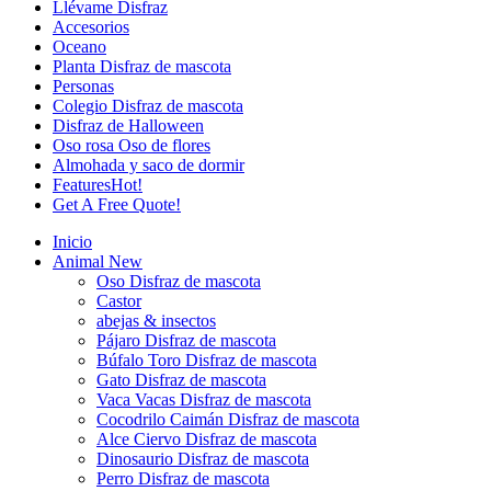
Llévame Disfraz
Accesorios
Oceano
Planta Disfraz de mascota
Personas
Colegio Disfraz de mascota
Disfraz de Halloween
Oso rosa Oso de flores
Almohada y saco de dormir
Features
Hot!
Get A Free Quote!
Inicio
Animal
New
Oso Disfraz de mascota
Castor
abejas & insectos
Pájaro Disfraz de mascota
Búfalo Toro Disfraz de mascota
Gato Disfraz de mascota
Vaca Vacas Disfraz de mascota
Cocodrilo Caimán Disfraz de mascota
Alce Ciervo Disfraz de mascota
Dinosaurio Disfraz de mascota
Perro Disfraz de mascota