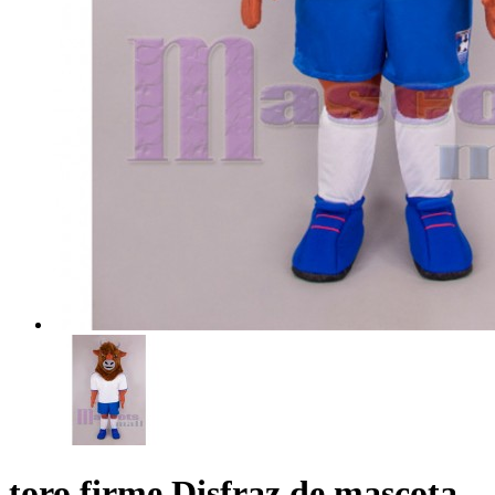
toro firme Disfraz de mascota