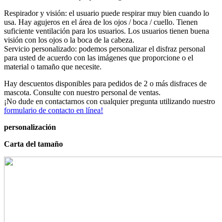
Respirador y visión: el usuario puede respirar muy bien cuando lo
usa. Hay agujeros en el área de los ojos / boca / cuello. Tienen
suficiente ventilación para los usuarios. Los usuarios tienen buena
visión con los ojos o la boca de la cabeza.
Servicio personalizado: podemos personalizar el disfraz personal
para usted de acuerdo con las imágenes que proporcione o el
material o tamaño que necesite.
Hay descuentos disponibles para pedidos de 2 o más disfraces de
mascota. Consulte con nuestro personal de ventas.
¡No dude en contactarnos con cualquier pregunta utilizando nuestro
formulario de contacto en línea!
personalización
Carta del tamaño