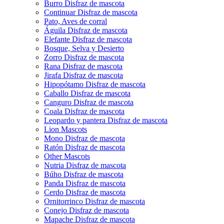
Burro Disfraz de mascota
Continuar Disfraz de mascota
Pato, Aves de corral
Águila Disfraz de mascota
Elefante Disfraz de mascota
Bosque, Selva y Desierto
Zorro Disfraz de mascota
Rana Disfraz de mascota
Jirafa Disfraz de mascota
Hipopótamo Disfraz de mascota
Caballo Disfraz de mascota
Canguro Disfraz de mascota
Coala Disfraz de mascota
Leopardo y pantera Disfraz de mascota
Lion Mascots
Mono Disfraz de mascota
Ratón Disfraz de mascota
Other Mascots
Nutria Disfraz de mascota
Búho Disfraz de mascota
Panda Disfraz de mascota
Cerdo Disfraz de mascota
Ornitorrinco Disfraz de mascota
Conejo Disfraz de mascota
Mapache Disfraz de mascota