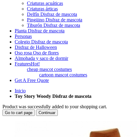
Criaturas acuáticas
Criaturas árticas
Delfín Disfraz de mascota
Pingüino Disfraz de mascota
Tiburón Disfraz de mascota
Planta Disfraz de mascota
Personas
Colegio Disfraz de mascota
Disfraz de Halloween
Oso rosa Oso de flores
Almohada y saco de dormir
Features
Hot!
cheap mascot costumes
cartoon mascot costumes
Get A Free Quote
Inicio
Toy Story Woody Disfraz de mascota
Product was successfully added to your shopping cart.
Go to cart page
Continuar