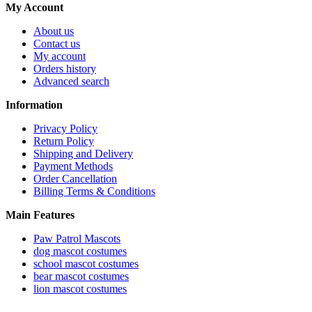
My Account
About us
Contact us
My account
Orders history
Advanced search
Information
Privacy Policy
Return Policy
Shipping and Delivery
Payment Methods
Order Cancellation
Billing Terms & Conditions
Main Features
Paw Patrol Mascots
dog mascot costumes
school mascot costumes
bear mascot costumes
lion mascot costumes