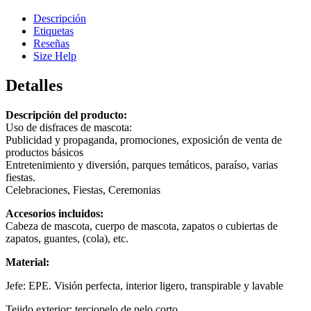
Descripción
Etiquetas
Reseñas
Size Help
Detalles
Descripción del producto:
Uso de disfraces de mascota:
Publicidad y propaganda, promociones, exposición de venta de
productos básicos
Entretenimiento y diversión, parques temáticos, paraíso, varias
fiestas.
Celebraciones, Fiestas, Ceremonias
Accesorios incluidos:
Cabeza de mascota, cuerpo de mascota, zapatos o cubiertas de
zapatos, guantes, (cola), etc.
Material:
Jefe: EPE. Visión perfecta, interior ligero, transpirable y lavable
Tejido exterior: terciopelo de pelo corto