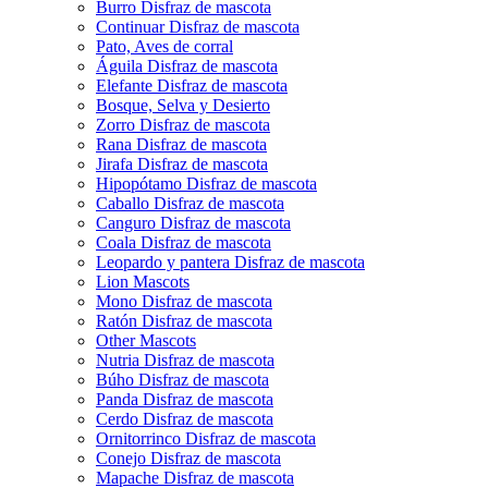
Burro Disfraz de mascota
Continuar Disfraz de mascota
Pato, Aves de corral
Águila Disfraz de mascota
Elefante Disfraz de mascota
Bosque, Selva y Desierto
Zorro Disfraz de mascota
Rana Disfraz de mascota
Jirafa Disfraz de mascota
Hipopótamo Disfraz de mascota
Caballo Disfraz de mascota
Canguro Disfraz de mascota
Coala Disfraz de mascota
Leopardo y pantera Disfraz de mascota
Lion Mascots
Mono Disfraz de mascota
Ratón Disfraz de mascota
Other Mascots
Nutria Disfraz de mascota
Búho Disfraz de mascota
Panda Disfraz de mascota
Cerdo Disfraz de mascota
Ornitorrinco Disfraz de mascota
Conejo Disfraz de mascota
Mapache Disfraz de mascota