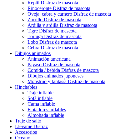
Reptil Disfraz de mascota
Rinoceronte Disfraz de mascota
Oveja, cabra y carnero Disfraz de mascota
Zorrillo Disfraz de mascota
Ardilla y ardilla Disfraz de mascota
Tigre Disfraz de mascota
Tortuga Disfraz de mascota
Lobo Disfraz de mascota
Cebra Disfraz de mascota
Dibujos animados
Animación americana
Payaso Disfraz de mascota
Comida / bebida Disfraz de mascota
Dibujos animados japoneses
Monstruo y fantasía Disfraz de mascota
Hinchables
Traje inflable
Sofá inflable
Cama inflable
Flotadores inflables
Almohada inflable
Traje de salto
Llévame Disfraz
Accesorios
Oceano