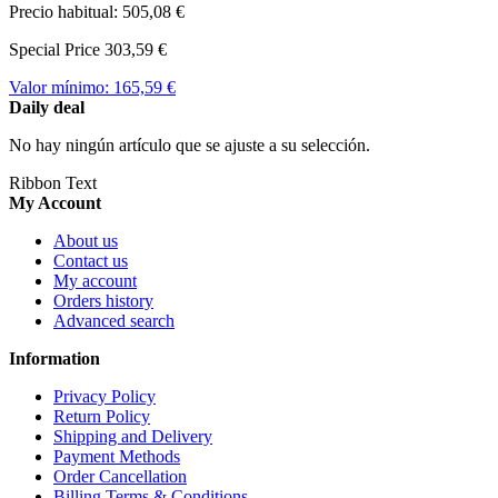
Precio habitual:
505,08 €
Special Price
303,59 €
Valor mínimo:
165,59 €
Daily deal
No hay ningún artículo que se ajuste a su selección.
Ribbon Text
My Account
About us
Contact us
My account
Orders history
Advanced search
Information
Privacy Policy
Return Policy
Shipping and Delivery
Payment Methods
Order Cancellation
Billing Terms & Conditions