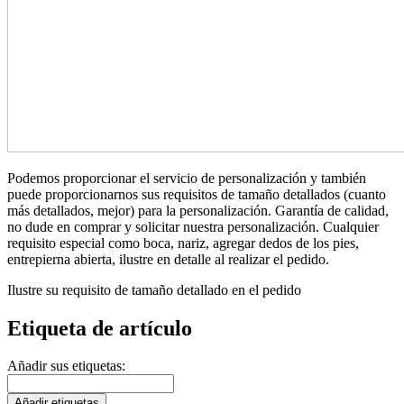
Podemos proporcionar el servicio de personalización y también
puede proporcionarnos sus requisitos de tamaño detallados (cuanto
más detallados, mejor) para la personalización. Garantía de calidad,
no dude en comprar y solicitar nuestra personalización. Cualquier
requisito especial como boca, nariz, agregar dedos de los pies,
entrepierna abierta, ilustre en detalle al realizar el pedido.
Ilustre su requisito de tamaño detallado en el pedido
Etiqueta de artículo
Añadir sus etiquetas:
Añadir etiquetas