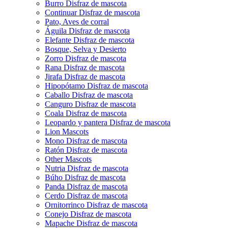
Burro Disfraz de mascota
Continuar Disfraz de mascota
Pato, Aves de corral
Águila Disfraz de mascota
Elefante Disfraz de mascota
Bosque, Selva y Desierto
Zorro Disfraz de mascota
Rana Disfraz de mascota
Jirafa Disfraz de mascota
Hipopótamo Disfraz de mascota
Caballo Disfraz de mascota
Canguro Disfraz de mascota
Coala Disfraz de mascota
Leopardo y pantera Disfraz de mascota
Lion Mascots
Mono Disfraz de mascota
Ratón Disfraz de mascota
Other Mascots
Nutria Disfraz de mascota
Búho Disfraz de mascota
Panda Disfraz de mascota
Cerdo Disfraz de mascota
Ornitorrinco Disfraz de mascota
Conejo Disfraz de mascota
Mapache Disfraz de mascota