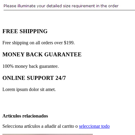
FREE SHIPPING
Free shipping on all orders over $199.
MONEY BACK GUARANTEE
100% money back guarantee.
ONLINE SUPPORT 24/7
Lorem ipsum dolor sit amet.
Artículos relacionados
Selecciona artículos a añadir al carrito o
seleccionar todo