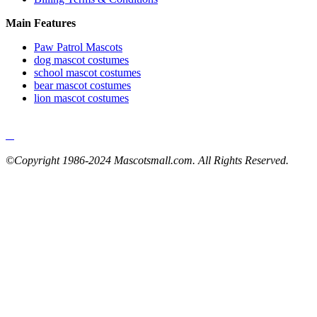
Main Features
Paw Patrol Mascots
dog mascot costumes
school mascot costumes
bear mascot costumes
lion mascot costumes
©Copyright 1986-2024 Mascotsmall.com. All Rights Reserved.