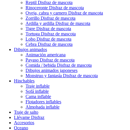
Reptil Disfraz de mascota
Rinoceronte Disfraz de mascota
Oveja, cabra y carnero Disfraz de mascota
Zorrillo Disfraz de mascota
Ardilla y ardilla Disfraz de mascota
Tigre Disfraz de mascota
Tortuga Disfraz de mascota
Lobo Disfraz de mascota
Cebra Disfraz de mascota
Dibujos animados
Animación americana
Payaso Disfraz de mascota
Comida / bebida Disfraz de mascota
Dibujos animados japoneses
Monstruo y fantasía Disfraz de mascota
Hinchables
Traje inflable
Sofá inflable
Cama inflable
Flotadores inflables
Almohada inflable
Traje de salto
Llévame Disfraz
Accesorios
Oceano