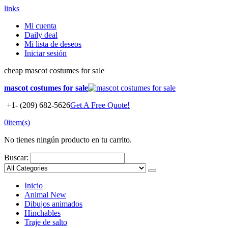
links
Mi cuenta
Daily deal
Mi lista de deseos
Iniciar sesión
cheap mascot costumes for sale
mascot costumes for sale
+1- (209) 682-5626
Get A Free Quote!
0
item(s)
No tienes ningún producto en tu carrito.
Buscar:
Inicio
Animal
New
Dibujos animados
Hinchables
Traje de salto