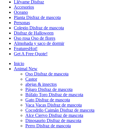
Llévame Disfraz
Accesorios
Oceano
Planta Disfraz de mascota
Personas
Colegio Disfraz de mascota
Disfraz de Halloween
Oso rosa Oso de flores
Almohada y saco de dormir
Features
Hot!
Get A Free Quote!
Inicio
Animal
New
Oso Disfraz de mascota
Castor
abejas & insectos
Pájaro Disfraz de mascota
Búfalo Toro Disfraz de mascota
Gato Disfraz de mascota
Vaca Vacas Disfraz de mascota
Cocodrilo Caimán Disfraz de mascota
Alce Ciervo Disfraz de mascota
Dinosaurio Disfraz de mascota
Perro Disfraz de mascota