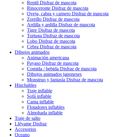
Reptil Disfraz de mascota
Rinoceronte Disfraz de mascota
Oveja, cabra y carnero Disfraz de mascota
Zorrillo Disfraz de mascota
Ardilla y ardilla Disfraz de mascota
Tigre Disfraz de mascota
Tortuga Disfraz de mascota
Lobo Disfraz de mascota
Cebra Disfraz de mascota
Dibujos animados
Animación americana
Payaso Disfraz de mascota
Comida / bebida Disfraz de mascota
Dibujos animados japoneses
Monstruo y fantasía Disfraz de mascota
Hinchables
Traje inflable
Sofá inflable
Cama inflable
Flotadores inflables
Almohada inflable
Traje de salto
Llévame Disfraz
Accesorios
Oceano