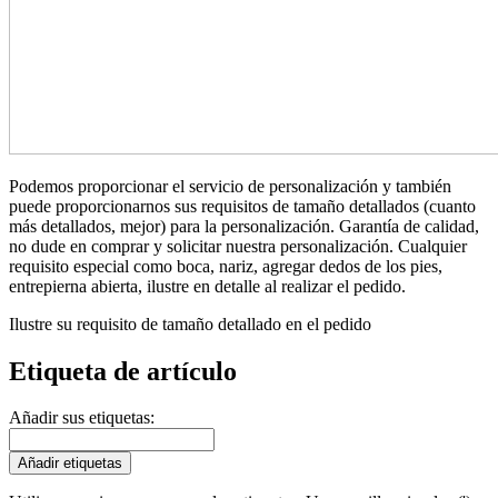
Podemos proporcionar el servicio de personalización y también
puede proporcionarnos sus requisitos de tamaño detallados (cuanto
más detallados, mejor) para la personalización. Garantía de calidad,
no dude en comprar y solicitar nuestra personalización. Cualquier
requisito especial como boca, nariz, agregar dedos de los pies,
entrepierna abierta, ilustre en detalle al realizar el pedido.
Ilustre su requisito de tamaño detallado en el pedido
Etiqueta de artículo
Añadir sus etiquetas:
Añadir etiquetas