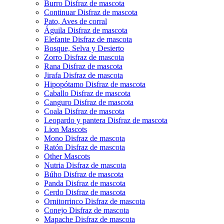
Burro Disfraz de mascota
Continuar Disfraz de mascota
Pato, Aves de corral
Águila Disfraz de mascota
Elefante Disfraz de mascota
Bosque, Selva y Desierto
Zorro Disfraz de mascota
Rana Disfraz de mascota
Jirafa Disfraz de mascota
Hipopótamo Disfraz de mascota
Caballo Disfraz de mascota
Canguro Disfraz de mascota
Coala Disfraz de mascota
Leopardo y pantera Disfraz de mascota
Lion Mascots
Mono Disfraz de mascota
Ratón Disfraz de mascota
Other Mascots
Nutria Disfraz de mascota
Búho Disfraz de mascota
Panda Disfraz de mascota
Cerdo Disfraz de mascota
Ornitorrinco Disfraz de mascota
Conejo Disfraz de mascota
Mapache Disfraz de mascota