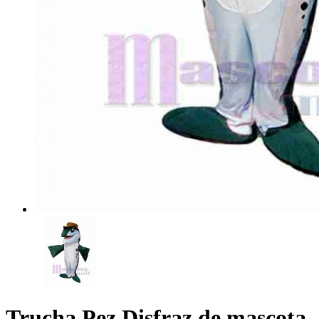
Trucha Pez Disfraz de mascota