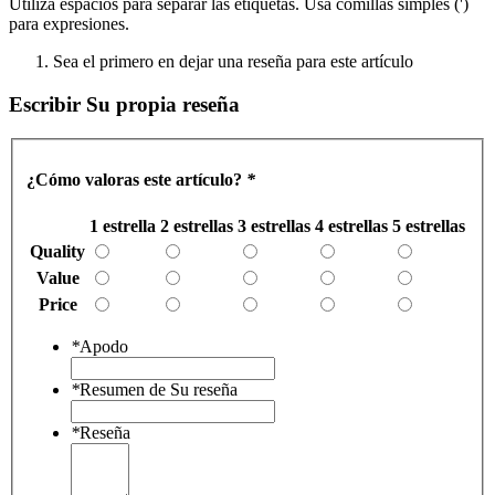
Utiliza espacios para separar las etiquetas. Usa comillas simples (')
para expresiones.
Sea el primero en dejar una reseña para este artículo
Escribir Su propia reseña
¿Cómo valoras este artículo?
*
1 estrella
2 estrellas
3 estrellas
4 estrellas
5 estrellas
Quality
Value
Price
*
Apodo
*
Resumen de Su reseña
*
Reseña