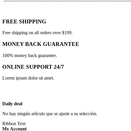
FREE SHIPPING
Free shipping on all orders over $199.
MONEY BACK GUARANTEE
100% money back guarantee.
ONLINE SUPPORT 24/7
Lorem ipsum dolor sit amet.
Daily deal
No hay ningún artículo que se ajuste a su selección.
Ribbon Text
My Account