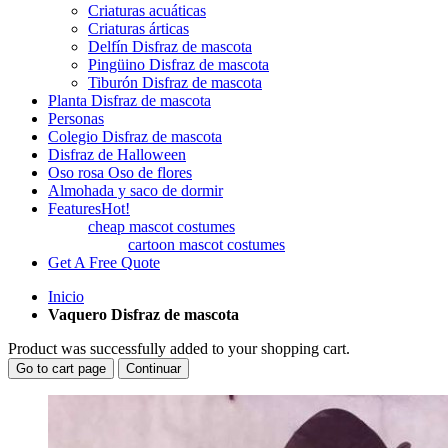
Criaturas acuáticas
Criaturas árticas
Delfín Disfraz de mascota
Pingüino Disfraz de mascota
Tiburón Disfraz de mascota
Planta Disfraz de mascota
Personas
Colegio Disfraz de mascota
Disfraz de Halloween
Oso rosa Oso de flores
Almohada y saco de dormir
Features
Hot!
cheap mascot costumes
cartoon mascot costumes
Get A Free Quote
Inicio
Vaquero Disfraz de mascota
Product was successfully added to your shopping cart.
Go to cart page
Continuar