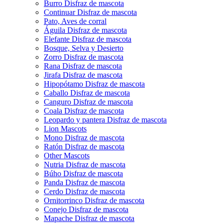
Burro Disfraz de mascota
Continuar Disfraz de mascota
Pato, Aves de corral
Águila Disfraz de mascota
Elefante Disfraz de mascota
Bosque, Selva y Desierto
Zorro Disfraz de mascota
Rana Disfraz de mascota
Jirafa Disfraz de mascota
Hipopótamo Disfraz de mascota
Caballo Disfraz de mascota
Canguro Disfraz de mascota
Coala Disfraz de mascota
Leopardo y pantera Disfraz de mascota
Lion Mascots
Mono Disfraz de mascota
Ratón Disfraz de mascota
Other Mascots
Nutria Disfraz de mascota
Búho Disfraz de mascota
Panda Disfraz de mascota
Cerdo Disfraz de mascota
Ornitorrinco Disfraz de mascota
Conejo Disfraz de mascota
Mapache Disfraz de mascota