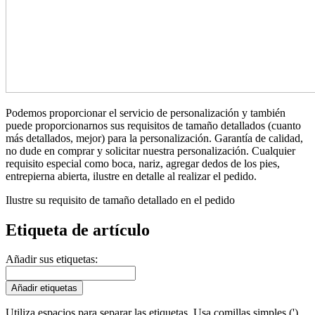
Podemos proporcionar el servicio de personalización y también
puede proporcionarnos sus requisitos de tamaño detallados (cuanto
más detallados, mejor) para la personalización. Garantía de calidad,
no dude en comprar y solicitar nuestra personalización. Cualquier
requisito especial como boca, nariz, agregar dedos de los pies,
entrepierna abierta, ilustre en detalle al realizar el pedido.
Ilustre su requisito de tamaño detallado en el pedido
Etiqueta de artículo
Añadir sus etiquetas:
Añadir etiquetas
Utiliza espacios para separar las etiquetas. Usa comillas simples (')