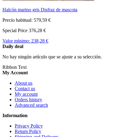
Halcón marino gris Disfraz de mascota
Precio habitual:
579,59 €
Special Price
376,28 €
Valor mínimo:
238,28 €
Daily deal
No hay ningún artículo que se ajuste a su selección.
Ribbon Text
My Account
About us
Contact us
My account
Orders history
Advanced search
Information
Privacy Policy
Return Policy
Shipping and Delivery