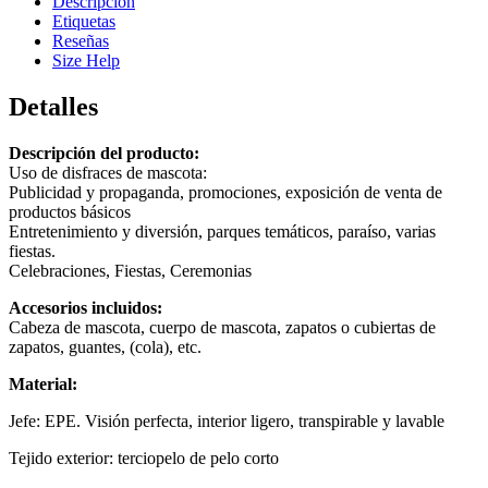
Descripción
Etiquetas
Reseñas
Size Help
Detalles
Descripción del producto:
Uso de disfraces de mascota:
Publicidad y propaganda, promociones, exposición de venta de
productos básicos
Entretenimiento y diversión, parques temáticos, paraíso, varias
fiestas.
Celebraciones, Fiestas, Ceremonias
Accesorios incluidos:
Cabeza de mascota, cuerpo de mascota, zapatos o cubiertas de
zapatos, guantes, (cola), etc.
Material:
Jefe: EPE. Visión perfecta, interior ligero, transpirable y lavable
Tejido exterior: terciopelo de pelo corto