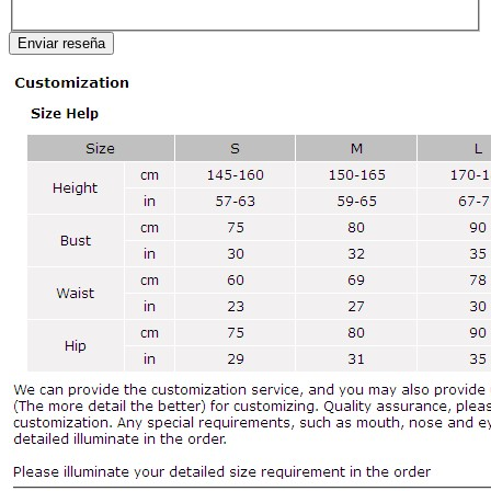
Enviar reseña