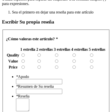
para expresiones.
Sea el primero en dejar una reseña para este artículo
Escribir Su propia reseña
¿Cómo valoras este artículo?
*
1 estrella
2 estrellas
3 estrellas
4 estrellas
5 estrellas
Quality
Value
Price
*
Apodo
*
Resumen de Su reseña
*
Reseña