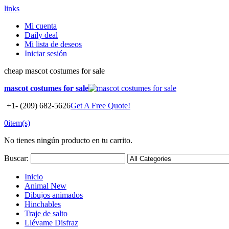
links
Mi cuenta
Daily deal
Mi lista de deseos
Iniciar sesión
cheap mascot costumes for sale
mascot costumes for sale
+1- (209) 682-5626
Get A Free Quote!
0
item(s)
No tienes ningún producto en tu carrito.
Buscar:
Inicio
Animal
New
Dibujos animados
Hinchables
Traje de salto
Llévame Disfraz