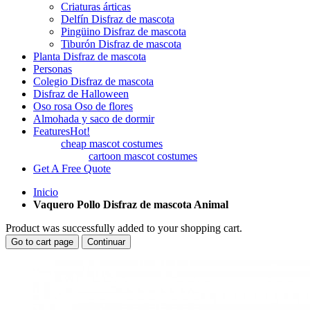
Criaturas árticas
Delfín Disfraz de mascota
Pingüino Disfraz de mascota
Tiburón Disfraz de mascota
Planta Disfraz de mascota
Personas
Colegio Disfraz de mascota
Disfraz de Halloween
Oso rosa Oso de flores
Almohada y saco de dormir
Features
Hot!
cheap mascot costumes
cartoon mascot costumes
Get A Free Quote
Inicio
Vaquero Pollo Disfraz de mascota Animal
Product was successfully added to your shopping cart.
Go to cart page
Continuar