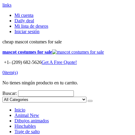
links
Mi cuenta
Daily deal
Mi lista de deseos
Iniciar sesión
cheap mascot costumes for sale
mascot costumes for sale
+1- (209) 682-5626
Get A Free Quote!
0
item(s)
No tienes ningún producto en tu carrito.
Buscar:
Inicio
Animal
New
Dibujos animados
Hinchables
Traje de salto