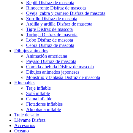
Reptil Disfraz de mascota
Rinoceronte Disfraz de mascota
Oveja, cabra y carnero Disfraz de mascota
Zorrillo Disfraz de mascota
Ardilla y ardilla Disfraz de mascota
Tigre Disfraz de mascota
Tortuga Disfraz de mascota
Lobo Disfraz de mascota
Cebra Disfraz de mascota
Dibujos animados
Animación americana
Payaso Disfraz de mascota
Comida / bebida Disfraz de mascota
Dibujos animados japoneses
Monstruo y fantasía Disfraz de mascota
Hinchables
Traje inflable
Sofá inflable
Cama inflable
Flotadores inflables
Almohada inflable
Traje de salto
Llévame Disfraz
Accesorios
Oceano