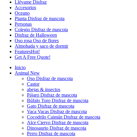
Llévame Disfraz
Accesorios
Oceano
Planta Disfraz de mascota
Personas
Colegio Disfraz de mascota
Disfraz de Halloween
Oso rosa Oso de flores
Almohada y saco de dormir
Features
Hot!
Get A Free Quote!
Inicio
Animal
New
Oso Disfraz de mascota
Castor
abejas & insectos
Pájaro Disfraz de mascota
Búfalo Toro Disfraz de mascota
Gato Disfraz de mascota
Vaca Vacas Disfraz de mascota
Cocodrilo Caimán Disfraz de mascota
Alce Ciervo Disfraz de mascota
Dinosaurio Disfraz de mascota
Perro Disfraz de mascota