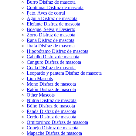
Burro Disfraz de mascota
Continuar Disfraz de mascota
Pato, Aves de corral
Águila Disfraz de mascota
Elefante Disfraz de mascota
Bosque, Selva y Desierto
Zorro Disfraz de mascota
Rana Disfraz de mascota
Jirafa Disfraz de mascota
Hipopótamo Disfraz de mascota
Caballo Disfraz de mascota
Canguro Disfraz de mascota
Coala Disfraz de mascota
Leopardo y pantera Disfraz de mascota
Lion Mascots
Mono Disfraz de mascota
Ratón Disfraz de mascota
Other Mascots
Nutria Disfraz de mascota
Búho Disfraz de mascota
Panda Disfraz de mascota
Cerdo Disfraz de mascota
Ornitorrinco Disfraz de mascota
Conejo Disfraz de mascota
Mapache Disfraz de mascota