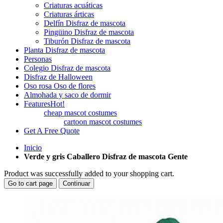
Criaturas acuáticas
Criaturas árticas
Delfín Disfraz de mascota
Pingüino Disfraz de mascota
Tiburón Disfraz de mascota
Planta Disfraz de mascota
Personas
Colegio Disfraz de mascota
Disfraz de Halloween
Oso rosa Oso de flores
Almohada y saco de dormir
Features
Hot!
cheap mascot costumes
cartoon mascot costumes
Get A Free Quote
Inicio
Verde y gris Caballero Disfraz de mascota Gente
Product was successfully added to your shopping cart.
Go to cart page
Continuar