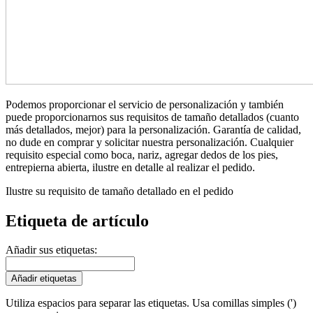
Podemos proporcionar el servicio de personalización y también
puede proporcionarnos sus requisitos de tamaño detallados (cuanto
más detallados, mejor) para la personalización. Garantía de calidad,
no dude en comprar y solicitar nuestra personalización. Cualquier
requisito especial como boca, nariz, agregar dedos de los pies,
entrepierna abierta, ilustre en detalle al realizar el pedido.
Ilustre su requisito de tamaño detallado en el pedido
Etiqueta de artículo
Añadir sus etiquetas:
Añadir etiquetas
Utiliza espacios para separar las etiquetas. Usa comillas simples (')