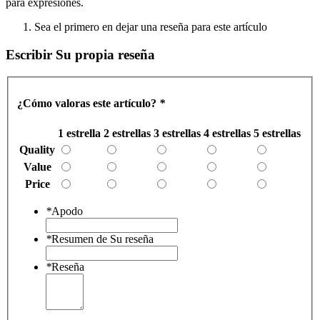
para expresiones.
Sea el primero en dejar una reseña para este artículo
Escribir Su propia reseña
¿Cómo valoras este artículo?
*
1 estrella
2 estrellas
3 estrellas
4 estrellas
5 estrellas
Quality
Value
Price
*
Apodo
*
Resumen de Su reseña
*
Reseña