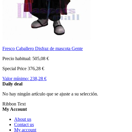
Fresco Caballero Disfraz de mascota Gente
Precio habitual:
505,08 €
Special Price
376,28 €
Valor mínimo:
238,28 €
Daily deal
No hay ningún artículo que se ajuste a su selección.
Ribbon Text
My Account
About us
Contact us
My account