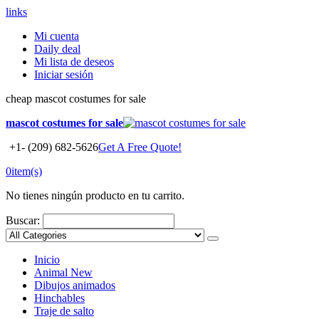
links
Mi cuenta
Daily deal
Mi lista de deseos
Iniciar sesión
cheap mascot costumes for sale
mascot costumes for sale
+1- (209) 682-5626
Get A Free Quote!
0
item(s)
No tienes ningún producto en tu carrito.
Buscar:
Inicio
Animal
New
Dibujos animados
Hinchables
Traje de salto