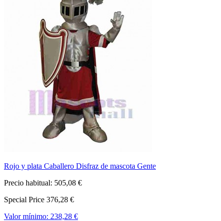
Rojo y plata Caballero Disfraz de mascota Gente
Precio habitual:
505,08 €
Special Price
376,28 €
Valor mínimo:
238,28 €