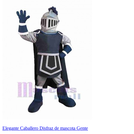
Elegante Caballero Disfraz de mascota Gente