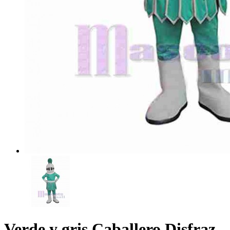
Verde y gris Caballero Disfraz