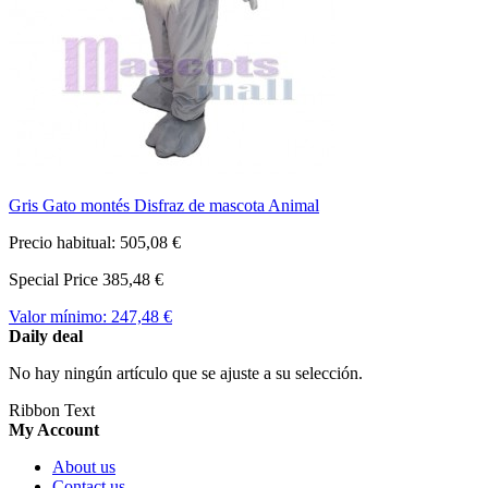
Gris Gato montés Disfraz de mascota Animal
Precio habitual:
505,08 €
Special Price
385,48 €
Valor mínimo:
247,48 €
Daily deal
No hay ningún artículo que se ajuste a su selección.
Ribbon Text
My Account
About us
Contact us