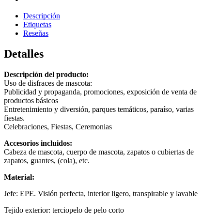
Descripción
Etiquetas
Reseñas
Detalles
Descripción del producto:
Uso de disfraces de mascota:
Publicidad y propaganda, promociones, exposición de venta de
productos básicos
Entretenimiento y diversión, parques temáticos, paraíso, varias
fiestas.
Celebraciones, Fiestas, Ceremonias
Accesorios incluidos:
Cabeza de mascota, cuerpo de mascota, zapatos o cubiertas de
zapatos, guantes, (cola), etc.
Material:
Jefe: EPE. Visión perfecta, interior ligero, transpirable y lavable
Tejido exterior: terciopelo de pelo corto