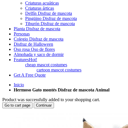
Criaturas acuáticas
Criaturas árticas
Delfín Disfraz de mascota
Pingüino Disfraz de mascota
Tiburón Disfraz de mascota
Planta Disfraz de mascota
Personas
Colegio Disfraz de mascota
Disfraz de Halloween
Oso rosa Oso de flores
Almohada y saco de dormir
Features
Hot!
cheap mascot costumes
cartoon mascot costumes
Get A Free Quote
Inicio
Hermoso Gato montés Disfraz de mascota Animal
Product was successfully added to your shopping cart.
Go to cart page
Continuar