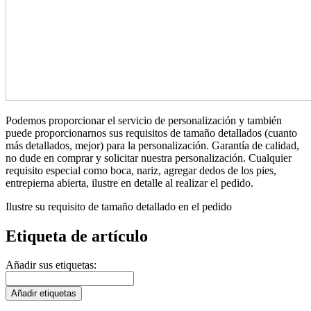
Podemos proporcionar el servicio de personalización y también
puede proporcionarnos sus requisitos de tamaño detallados (cuanto
más detallados, mejor) para la personalización. Garantía de calidad,
no dude en comprar y solicitar nuestra personalización. Cualquier
requisito especial como boca, nariz, agregar dedos de los pies,
entrepierna abierta, ilustre en detalle al realizar el pedido.
Ilustre su requisito de tamaño detallado en el pedido
Etiqueta de artículo
Añadir sus etiquetas:
Añadir etiquetas