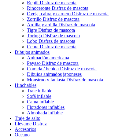
Reptil Disfraz de mascota
Rinoceronte Disfraz de mascota
Oveja, cabra y carnero Disfraz de mascota
Zorrillo Disfraz de mascota
Ardilla y ardilla Disfraz de mascota
Tigre Disfraz de mascota
Tortuga Disfraz de mascota
Lobo Disfraz de mascota
Cebra Disfraz de mascota
Dibujos animados
Animación americana
Payaso Disfraz de mascota
Comida / bebida Disfraz de mascota
Dibujos animados japoneses
Monstruo y fantasía Disfraz de mascota
Hinchables
Traje inflable
Sofá inflable
Cama inflable
Flotadores inflables
Almohada inflable
Traje de salto
Llévame Disfraz
Accesorios
Oceano