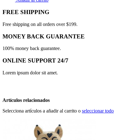
FREE SHIPPING
Free shipping on all orders over $199.
MONEY BACK GUARANTEE
100% money back guarantee.
ONLINE SUPPORT 24/7
Lorem ipsum dolor sit amet.
Artículos relacionados
Selecciona artículos a añadir al carrito o
seleccionar todo