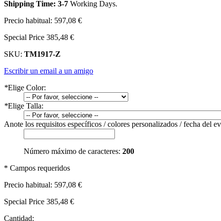
Shipping Time: 3-7
Working Days
.
Precio habitual:
597,08 €
Special Price
385,48 €
SKU:
TM1917-Z
Escribir un email a un amigo
*
Elige Color:
*
Elige Talla:
Anote los requisitos específicos / colores personalizados / fecha del e
Número máximo de caracteres:
200
* Campos requeridos
Precio habitual:
597,08 €
Special Price
385,48 €
Cantidad: