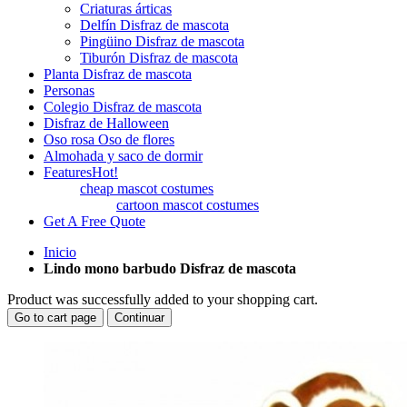
Criaturas árticas
Delfín Disfraz de mascota
Pingüino Disfraz de mascota
Tiburón Disfraz de mascota
Planta Disfraz de mascota
Personas
Colegio Disfraz de mascota
Disfraz de Halloween
Oso rosa Oso de flores
Almohada y saco de dormir
Features
Hot!
cheap mascot costumes
cartoon mascot costumes
Get A Free Quote
Inicio
Lindo mono barbudo Disfraz de mascota
Product was successfully added to your shopping cart.
Go to cart page
Continuar