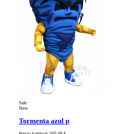
Sale
New
Tormenta azul p
Precio habitual:
505,08 €