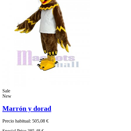
Sale
New
Marrón y dorad
Precio habitual:
505,08 €
Special Price
385,48 €