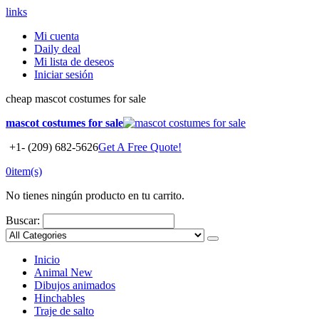
links
Mi cuenta
Daily deal
Mi lista de deseos
Iniciar sesión
cheap mascot costumes for sale
mascot costumes for sale
+1- (209) 682-5626
Get A Free Quote!
0
item(s)
No tienes ningún producto en tu carrito.
Buscar:
Inicio
Animal
New
Dibujos animados
Hinchables
Traje de salto