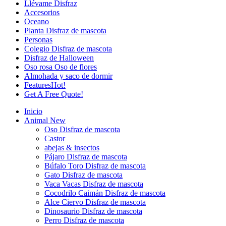
Llévame Disfraz
Accesorios
Oceano
Planta Disfraz de mascota
Personas
Colegio Disfraz de mascota
Disfraz de Halloween
Oso rosa Oso de flores
Almohada y saco de dormir
Features
Hot!
Get A Free Quote!
Inicio
Animal
New
Oso Disfraz de mascota
Castor
abejas & insectos
Pájaro Disfraz de mascota
Búfalo Toro Disfraz de mascota
Gato Disfraz de mascota
Vaca Vacas Disfraz de mascota
Cocodrilo Caimán Disfraz de mascota
Alce Ciervo Disfraz de mascota
Dinosaurio Disfraz de mascota
Perro Disfraz de mascota