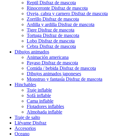
Reptil Disfraz de mascota
Rinoceronte Disfraz de mascota
Oveja, cabra y carnero Disfraz de mascota
Zorrillo Disfraz de mascota
Ardilla y ardilla Disfraz de mascota
Tigre Disfraz de mascota
Tortuga Disfraz de mascota
Lobo Disfraz de mascota
Cebra Disfraz de mascota
Dibujos animados
Animación americana
Payaso Disfraz de mascota
Comida / bebida Disfraz de mascota
Dibujos animados japoneses
Monstruo y fantasía Disfraz de mascota
Hinchables
Traje inflable
Sofá inflable
Cama inflable
Flotadores inflables
Almohada inflable
Traje de salto
Llévame Disfraz
Accesorios
Oceano